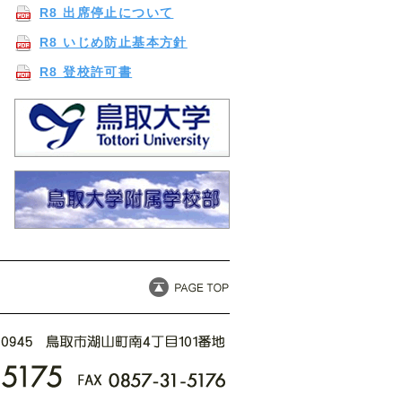
R8 出席停止について
R8 いじめ防止基本方針
R8 登校許可書