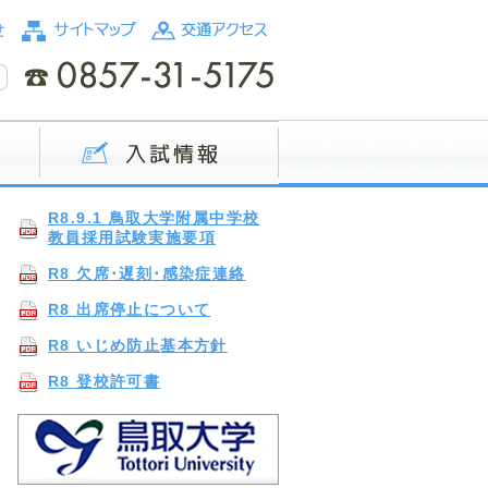
R8.9.1 鳥取大学附属中学校
教員採用試験実施要項
R8 欠席･遅刻･感染症連絡
R8 出席停止について
R8 いじめ防止基本方針
R8 登校許可書