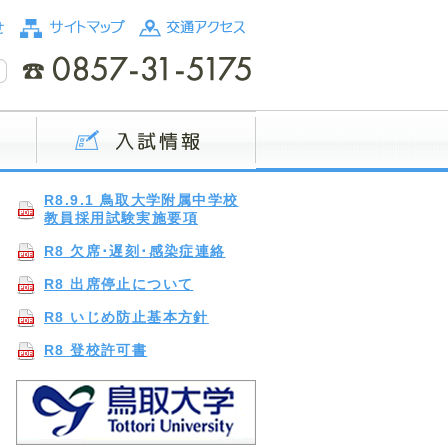
R8.9.1 鳥取大学附属中学校
教員採用試験実施要項
R8 欠席･遅刻･感染症連絡
R8 出席停止について
R8 いじめ防止基本方針
R8 登校許可書