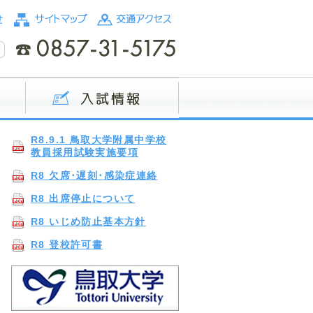
R8.9.1 鳥取大学附属中学校
教員採用試験実施要項
R8 欠席･遅刻･感染症連絡
R8 出席停止について
R8 いじめ防止基本方針
R8 登校許可書