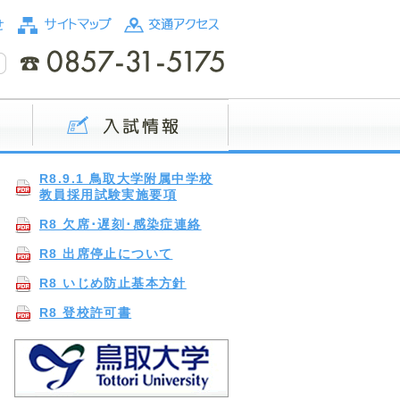
R8.9.1 鳥取大学附属中学校
教員採用試験実施要項
R8 欠席･遅刻･感染症連絡
R8 出席停止について
R8 いじめ防止基本方針
R8 登校許可書