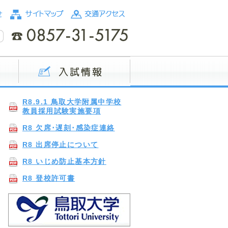
R8.9.1 鳥取大学附属中学校
教員採用試験実施要項
R8 欠席･遅刻･感染症連絡
R8 出席停止について
R8 いじめ防止基本方針
R8 登校許可書