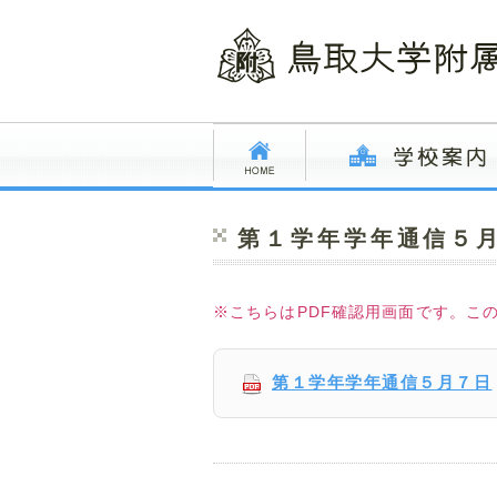
第１学年学年通信５
※こちらはPDF確認用画面です。こ
第１学年学年通信５月７日