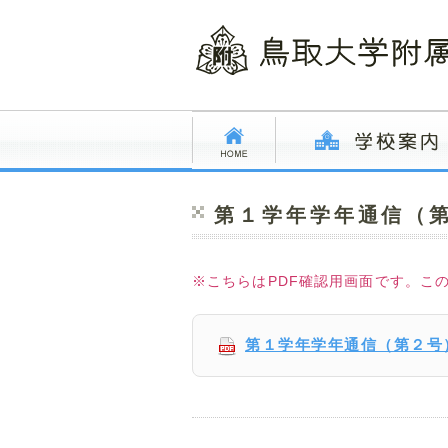
第１学年学年通信（
※こちらはPDF確認用画面です。こ
第１学年学年通信（第２号