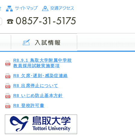
R8.9.1 鳥取大学附属中学校
教員採用試験実施要項
R8 欠席･遅刻･感染症連絡
R8 出席停止について
R8 いじめ防止基本方針
R8 登校許可書