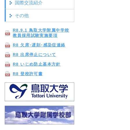
国際交流紹介
その他
R8.9.1 鳥取大学附属中学校
教員採用試験実施要項
R8 欠席･遅刻･感染症連絡
R8 出席停止について
R8 いじめ防止基本方針
R8 登校許可書