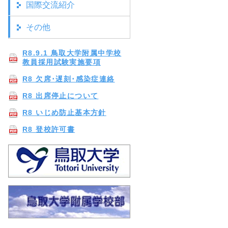
国際交流紹介
その他
R8.9.1 鳥取大学附属中学校
教員採用試験実施要項
R8 欠席･遅刻･感染症連絡
R8 出席停止について
R8 いじめ防止基本方針
R8 登校許可書