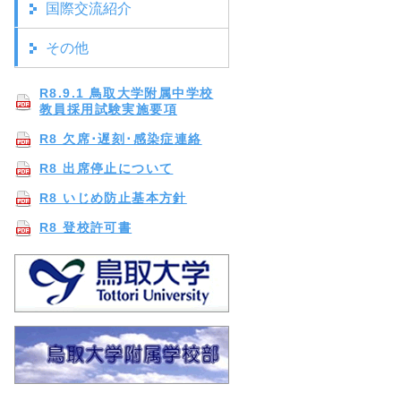
国際交流紹介
その他
R8.9.1 鳥取大学附属中学校
教員採用試験実施要項
R8 欠席･遅刻･感染症連絡
R8 出席停止について
R8 いじめ防止基本方針
R8 登校許可書