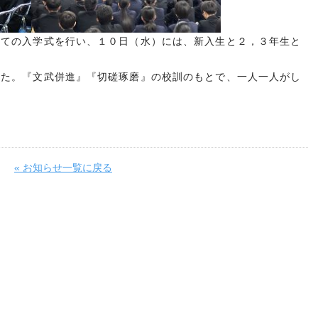
えての入学式を行い、１０日（水）には、新入生と２，３年生と
した。『文武併進』『切磋琢磨』の校訓のもとで、一人一人がし
。
« お知らせ一覧に戻る