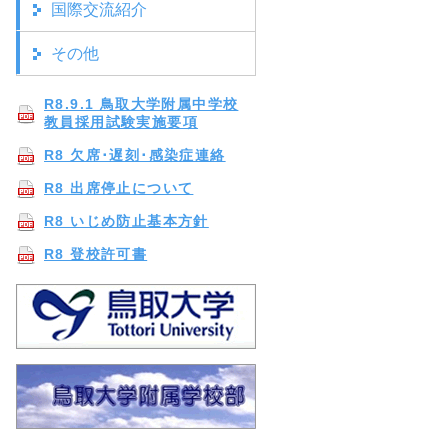
国際交流紹介
その他
R8.9.1 鳥取大学附属中学校
教員採用試験実施要項
R8 欠席･遅刻･感染症連絡
R8 出席停止について
R8 いじめ防止基本方針
R8 登校許可書