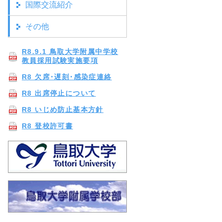
国際交流紹介
その他
R8.9.1 鳥取大学附属中学校
教員採用試験実施要項
R8 欠席･遅刻･感染症連絡
R8 出席停止について
R8 いじめ防止基本方針
R8 登校許可書