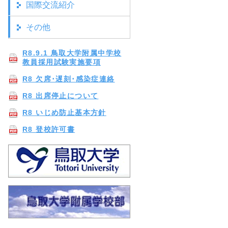
国際交流紹介
その他
R8.9.1 鳥取大学附属中学校
教員採用試験実施要項
R8 欠席･遅刻･感染症連絡
R8 出席停止について
R8 いじめ防止基本方針
R8 登校許可書