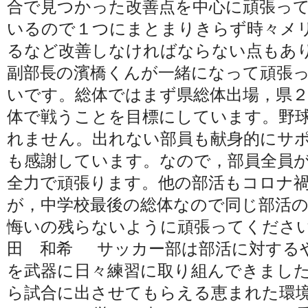
合で見つかった改善点を中心に頑張っ
いるので１つにまとまりきらず時々メ
るなど改善しなければならない点もあ
副部長の濱橋くんが一緒になって頑張
いです。総体ではまず県総体出場，県
体で戦うことを目標にしています。野
れません。出れない部員も献身的にサ
も感謝しています。なので，部員全員
全力で頑張ります。他の部活もコロナ
が，中学校最後の総体なので同じ部活
悔いの残らないように頑張ってくださ
田 和希 サッカー部は部活に対する
を武器に日々練習に取り組んできまし
ら試合に出させてもらえる恵まれた環