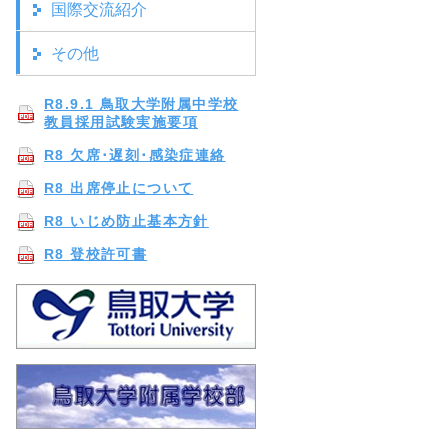
国際交流紹介
その他
R8.9.1 鳥取大学附属中学校
教員採用試験実施要項
R8 欠席･遅刻･感染症連絡
R8 出席停止について
R8 いじめ防止基本方針
R8 登校許可書