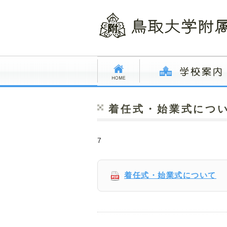
着任式・始業式につ
7
着任式・始業式について