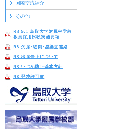
国際交流紹介
その他
R8.9.1 鳥取大学附属中学校
教員採用試験実施要項
R8 欠席･遅刻･感染症連絡
R8 出席停止について
R8 いじめ防止基本方針
R8 登校許可書