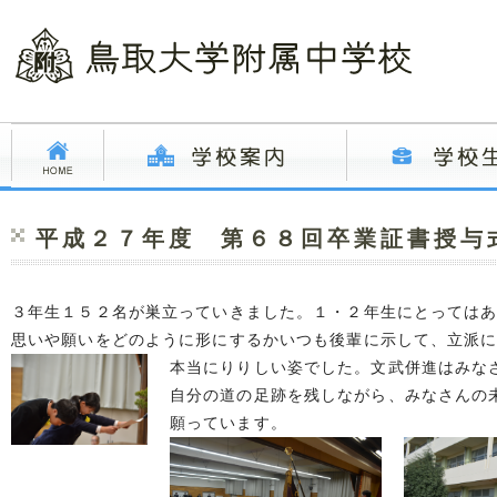
平成２７年度 第６８回卒業証書授与
３年生１５２名が巣立っていきました。１・２年生にとっては
思いや願いをどのように形にするかいつも後輩に示して、立派
本当にりりしい姿でした。文武併進はみな
自分の道の足跡を残しながら、みなさんの
願っています。